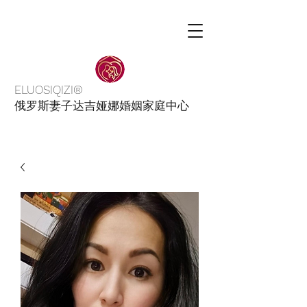
ELUOSIQIZI®
俄罗斯妻子达吉娅娜婚姻家庭中心