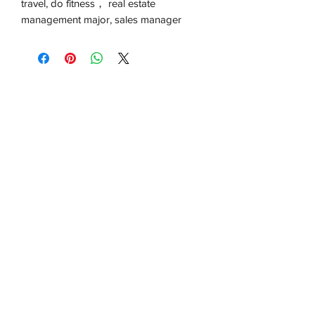
travel, do fitness， real estate
management major, sales manager
Add to Cart
©
1995 - 2025
ELUOSIQIZI® 达吉娅娜婚姻
家庭中心，最大高端中俄乌欧美澳新婚姻
介绍-优质资源最丰富，最高成功率 有诚意
成家的 愿意好好发展一年内可以成家！以
下好几个链接可以直接联系达吉娅娜负责
人，欢迎看我们的平台公开发布的很多面
试视频！