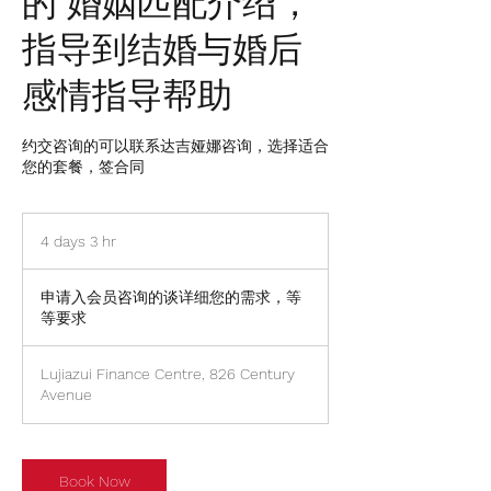
的 婚姻匹配介绍，
指导到结婚与婚后
感情指导帮助
约交咨询的可以联系达吉娅娜咨询，选择适合
您的套餐，签合同
4 days 3 hr
4
d
申
a
请
申请入会员咨询的谈详细您的需求，等
y
入
等要求
s
会
员
3
咨
h
询
Lujiazui Finance Centre, 826 Century
的
r
Avenue
谈
详
细
您
的
需
Book Now