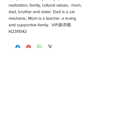
realization, family, cultural values, mom,
dad, brother and sister. Dad is a car
mechanic, Mom is a teacher. a loving
and supportive family . VIP谈详细
N2311042
VIP约会 联系红娘
©
1995 - 2027
ELUOSIQIZI® 达吉娅娜婚姻
家庭中心，最大高端中俄乌欧美澳新婚姻
介绍-优质资源最丰富，最高成功率 有诚意
成家的 愿意好好发展一年内可以成家！以
下好几个链接可以直接联系达吉娅娜负责