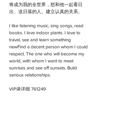
将成为我的全世界，想和他一起看日
出、送日落的人。建立认真的关系。
I like listening music, sing songs, read
books. I love indoor plants. I love to
travel, see and learn something
newFind a decent person whom I could
respect. The one who will become my
world, with whom I want to meet
sunrises and see off sunsets. Build
serious relationships.
VIP谈详细 761249
VIP约会 联系红娘