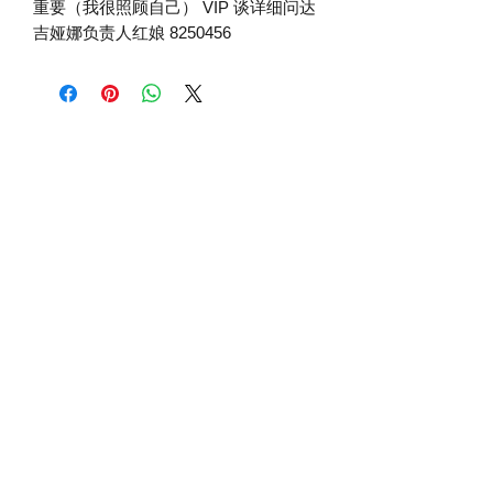
重要（我很照顾自己） VIP 谈详细问达
吉娅娜负责人红娘 8250456
VIP约会 联系红娘
©
1995 - 2027
ELUOSIQIZI® 达吉娅娜婚姻
家庭中心，最大高端中俄乌欧美澳新婚姻
介绍-优质资源最丰富，最高成功率 有诚意
成家的 愿意好好发展一年内可以成家！以
下好几个链接可以直接联系达吉娅娜负责
人，欢迎看我们的平台公开发布的很多面
试视频！