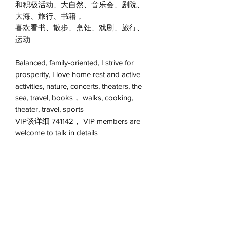
和积极活动、大自然、音乐会、剧院、
大海、旅行、书籍，
喜欢看书、散步、烹饪、戏剧、旅行、
运动
Balanced, family-oriented, I strive for
prosperity, I love home rest and active
activities, nature, concerts, theaters, the
sea, travel, books， walks, cooking,
theater, travel, sports
VIP谈详细 741142， VIP members are
welcome to talk in details
VIP约会 联系红娘