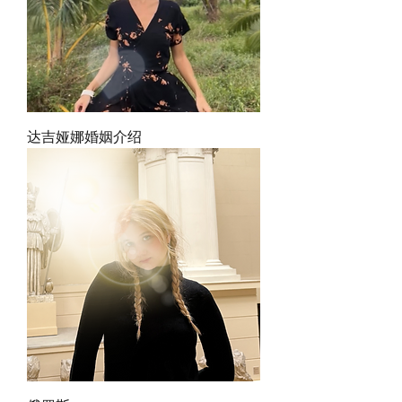
达吉娅娜婚姻介绍