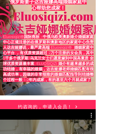
俄罗斯妻子达吉娅娜高端婚姻家庭中
心帮助您成家！
Eluosiqizi®国际商标 -中俄乌欧美澳新婚介婚姻家庭
中心正规注册的在俄罗斯和澳新地区的家庭中心负责
人达吉娅娜说，最严肃高端 Eluosiqizi® 婚姻家庭中
心平台 ，有优质资源超过 2万个注册的女会员，其中
5千多个俄罗斯/乌克兰女士们愿意嫁到中国高素质 全
球优质资源最丰富, ELUOSIQIZI 婚介有越来越多的成
功结婚，有幸福的婚姻，达吉娅娜老师婚姻匹配有很
高成功率，因做的非常细致的婚姻匹配指导到结婚整
个过程一般 1-2年内成家，有的甚至六个月就成家了
约咨询的，申请入会员！