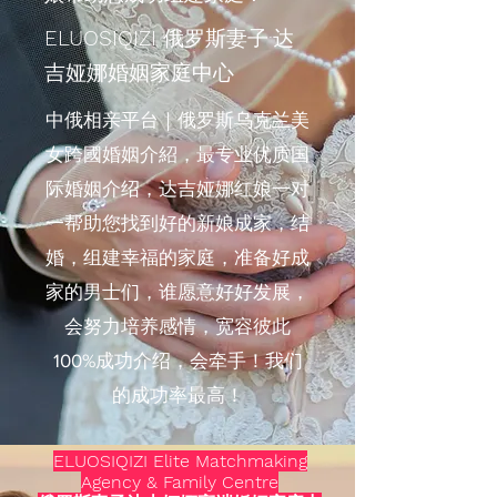
ELUOSIQIZI
俄罗斯妻子·达
吉娅娜婚姻家庭中心
中俄相亲平台｜俄罗斯乌克兰美
女跨國婚姻介紹，最专业优质国
际婚姻介绍，达吉娅娜红娘一对
一帮助您找到好的新娘成家，结
婚，组建幸福的家庭，准备好成
家的男士们，谁愿意好好发展，
会努力培养感情，宽容彼此
100%成功介绍，会牵手！我们
的成功率最高！
ELUOSIQIZI Elite Matchmaking
Agency & Family Centre