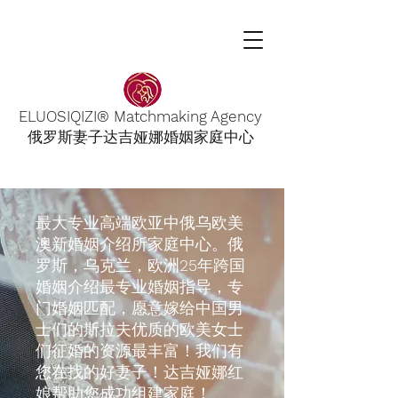
ELUOSIQIZI® Matchmaking Agency
俄罗斯妻子达吉娅娜婚姻家庭中心
最大专业高端欧亚中俄乌欧美
澳新婚姻介绍所家庭中心。俄
罗斯，乌克兰，欧洲
25
年跨国
婚姻介绍最专业婚姻指导，专
门婚姻匹配，愿意嫁给中国男
士们的斯拉夫优质的欧美女士
们征婚的资源最丰富！我们有
您在找的好妻子！达吉娅娜红
娘帮助您成功组建家庭！