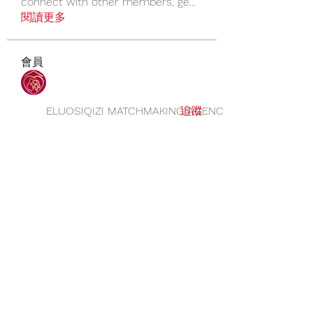
connect with other members, ge
...
閱讀更多
會員
ELUOSIQIZI MATCHMAKING AGENCY 俄罗斯
追蹤
查看所有會員（1）
©
1995 - 2027
ELUOSIQIZI® 达吉娅娜婚姻
家庭中心，最大高端中俄乌欧美澳新婚姻
介绍-优质资源最丰富，最高成功率 有诚意
成家的 愿意好好发展一年内可以成家！以